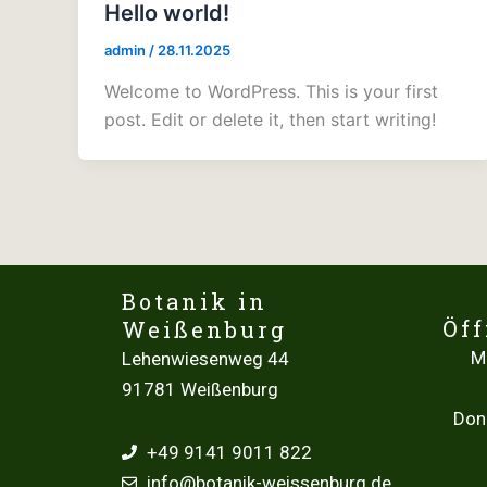
Hello world!
admin
/
28.11.2025
Welcome to WordPress. This is your first
post. Edit or delete it, then start writing!
Botanik in
Öf
Weißenburg
M
Lehenwiesenweg 44
91781 Weißenburg
Don
+49 9141 9011 822
info@botanik-weissenburg.de